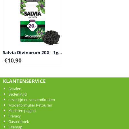
Salvia Divinorum 20X - 1g
extract
€
10,90
KLANTENSERVICE
Betalen
Bedenktijd
Levertijd en verzendkosten
Modelformulier Retouren
Klachten pagina
Privacy
Gastenboek
Sitemap