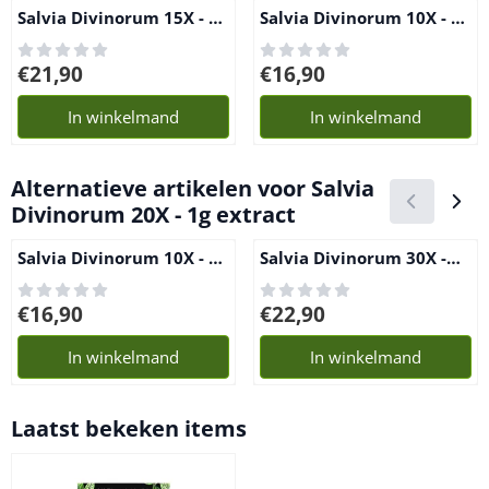
Salvia Divinorum 15X - 1g
Salvia Divinorum 10X - 1g
extract
extract
Prijs: 21,90
Prijs: 16,90
€21,90
€16,90
In winkelmand
In winkelmand
Alternatieve artikelen voor
Salvia
Divinorum 20X - 1g extract
Salvia Divinorum 10X - 1g
Salvia Divinorum 30X -
extract
0,5g extract
Prijs: 16,90
Prijs: 22,90
€16,90
€22,90
In winkelmand
In winkelmand
Laatst bekeken items