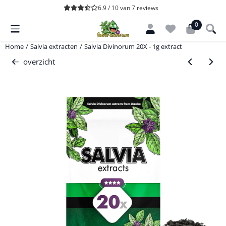
Cookievoorkeuren zijn momenteel gesloten.
6.9 / 10
van
7
reviews
0
Home
/
Salvia extracten
/
Salvia Divinorum 20X - 1g extract
overzicht