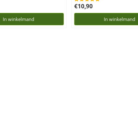
Prijs: 10,90
€10,90
In winkelmand
In winkelmand