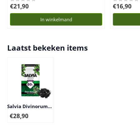
Prijs: 21,90
Prijs: 16,90
€21,90
€16,90
In winkelmand
Laatst bekeken items
Salvia Divinorum
80X - 0,5g extract
€
28,90