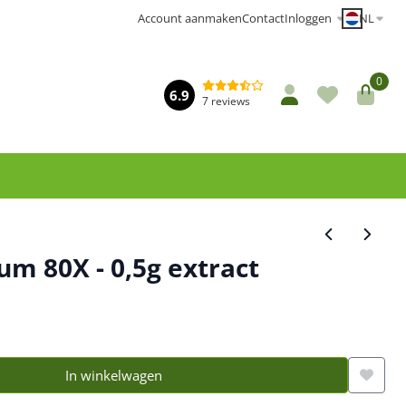
NL
Account aanmaken
Contact
Inloggen
0
6.9
7 reviews
um 80X - 0,5g extract
In winkelwagen