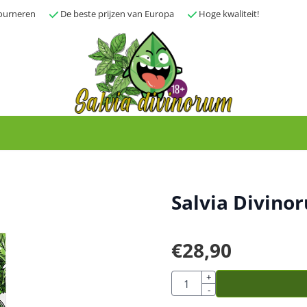
tourneren
De beste prijzen van Europa
Hoge kwaliteit!
Salvia Divinor
€
28,90
Aantal
+
-