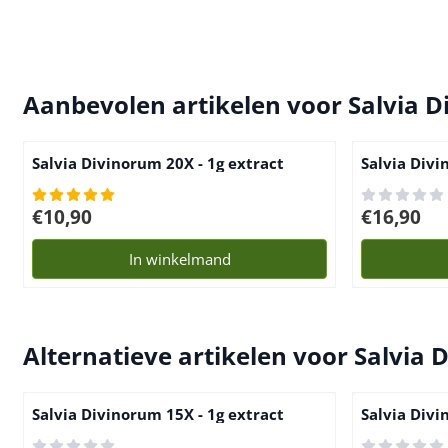
Aanbevolen artikelen voor
Salvia D
Salvia Divinorum 20X - 1g extract
Salvia Divi
Prijs: 10,90
Prijs: 16,90
€10,90
€16,90
In winkelmand
Alternatieve artikelen voor
Salvia 
Salvia Divinorum 15X - 1g extract
Salvia Divi