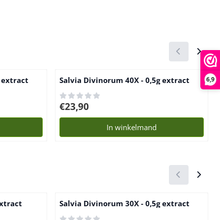
 extract
Salvia Divinorum 40X - 0,5g extract
6,9
Prijs: 23,90
€23,90
In winkelmand
xtract
Salvia Divinorum 30X - 0,5g extract