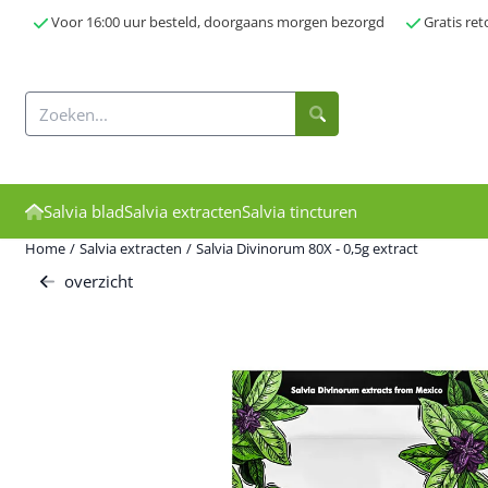
Cookievoorkeuren zijn momenteel gesloten.
Voor 16:00 uur besteld, doorgaans morgen bezorgd
Gratis re
Zoeken
Salvia blad
Salvia extracten
Salvia tincturen
Home
/
Salvia extracten
/
Salvia Divinorum 80X - 0,5g extract
overzicht